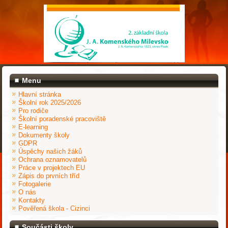
Menu
Hlavní stránka
Školní rok 2025/2026
Pro rodiče
Školní poradenské pracoviště
E-learning
Dokumenty školy
GDPR
Úspěchy našich žáků
Ochrana oznamovatelů
Práce v projektech EU
Zápis do prvních tříd
Fotogalerie
O nás
Kontakty
Pověřená škola - Cizinci
Součásti školy