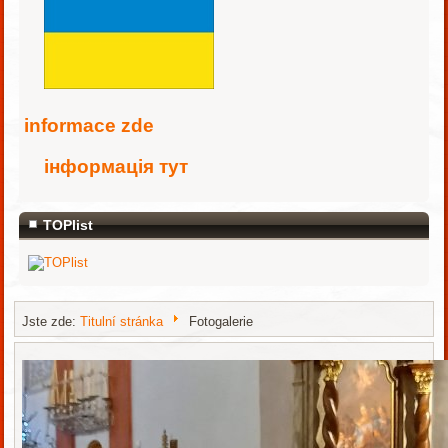
i
nformace zde
інформація тут
TOPlist
Jste zde:
Titulní stránka
Fotogalerie