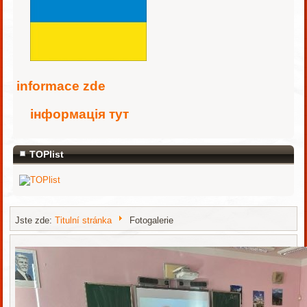
i
nformace zde
інформація тут
TOPlist
Jste zde:
Titulní stránka
Fotogalerie