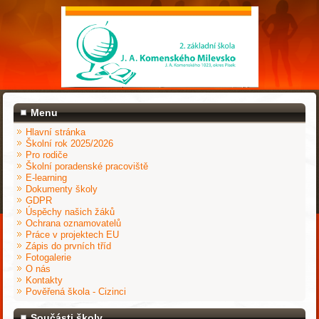
Menu
Hlavní stránka
Školní rok 2025/2026
Pro rodiče
Školní poradenské pracoviště
E-learning
Dokumenty školy
GDPR
Úspěchy našich žáků
Ochrana oznamovatelů
Práce v projektech EU
Zápis do prvních tříd
Fotogalerie
O nás
Kontakty
Pověřená škola - Cizinci
Součásti školy