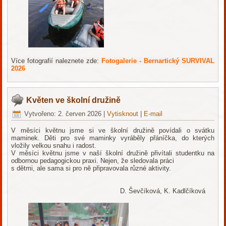
Více fotografií naleznete zde:
Fotogalerie - Bernartický SURVIVAL
2026
Květen ve školní družině
Vytvořeno: 2. červen 2026
|
Vytisknout
|
E-mail
V měsíci květnu jsme si ve školní družině povídali o svátku
maminek. Děti pro své maminky vyráběly přáníčka, do kterých
vložily velkou snahu i radost.
V měsíci květnu jsme v naší školní družině přivítali studentku na
odbornou pedagogickou praxi. Nejen, že sledovala práci
s dětmi, ale sama si pro ně připravovala různé aktivity.
D. Ševčíková, K. Kadlčíková