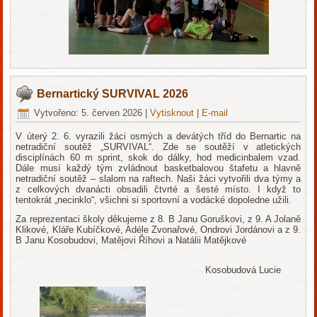
Bernartický SURVIVAL 2026
Vytvořeno: 5. červen 2026
|
Vytisknout
|
E-mail
V úterý 2. 6. vyrazili žáci osmých a devátých tříd do Bernartic na
netradiční soutěž „SURVIVAL“. Zde se soutěží v atletických
disciplínách 60 m sprint, skok do dálky, hod medicinbalem vzad.
Dále musí každý tým zvládnout basketbalovou štafetu a hlavně
netradiční soutěž – slalom na raftech. Naši žáci vytvořili dva týmy a
z celkových dvanácti obsadili čtvrté a šesté místo. I když to
tentokrát „necinklo“, všichni si sportovní a vodácké dopoledne užili.
Za reprezentaci školy děkujeme z 8. B Janu Goruškovi, z 9. A Jolaně
Klikové, Kláře Kubíčkové, Adéle Zvonařové, Ondrovi Jordánovi a z 9.
B Janu Kosobudovi, Matějovi Říhovi a Natálii Matějkové
Kosobudová Lucie