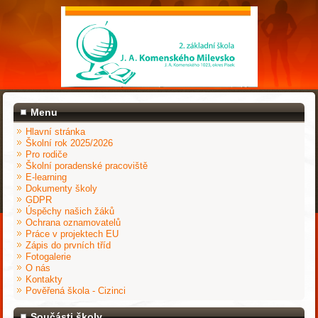
Menu
Hlavní stránka
Školní rok 2025/2026
Pro rodiče
Školní poradenské pracoviště
E-learning
Dokumenty školy
GDPR
Úspěchy našich žáků
Ochrana oznamovatelů
Práce v projektech EU
Zápis do prvních tříd
Fotogalerie
O nás
Kontakty
Pověřená škola - Cizinci
Součásti školy