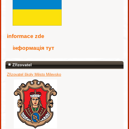
i
nformace zde
інформація тут
Zřizovatel
Zřizovatel školy Město Milevsko