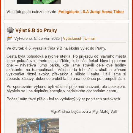
Více fotografií naleznete zde:
Fotogalerie - 6.A Jump Arena Tábor
Výlet 9.B do Prahy
Vytvořeno: 5. červen 2026
|
Vytisknout
|
E-mail
Ve čtvrtek 4.6. vyrazila třída 9.B na školní výlet do Prahy.
Cesta byla pohodová a rychle utekla. Po příjezdu do hlavního města
jsme pokračovali metrem na Zličín, kde nás čekal hlavní program
dne – návštěva jump parku, kde jsme strávili celé dvě hodiny
skákáním na trampolínách. Všichni do toho šli s chutí a elánem
vyzkoušet různé skoky, překážky a někdo i salta. Užili jsme si
spoustu zábavy, dokonce proběhla i hra na honěnou po trampolínách.
Po sportovním výkonu byli všichni příjemně unavení, ale spokojení.
Myslelo se i na doplnění energie v nedalekém obchodním centru.
Počasí nám také přálo - byl to vydařený výlet po všech stránkách.
Mgr.Andrea Lejčarová a Mgr.Matěj Volf