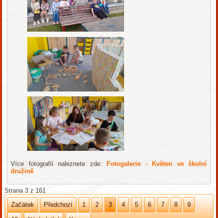
Více fotografií naleznete zde:
Fotogalerie - Květen ve školní
družině
Strana 3 z 161
Začátek
Předchozí
1
2
3
4
5
6
7
8
9