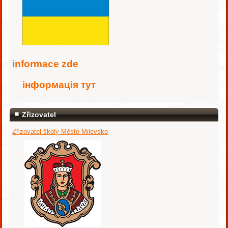
i
nformace zde
інформація тут
Zřizovatel
Zřizovatel školy Město Milevsko