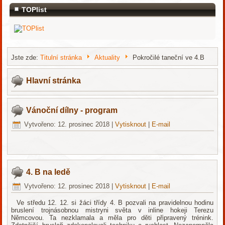
TOPlist
Jste zde:
Titulní stránka
Aktuality
Pokročilé taneční ve 4.B
Hlavní stránka
Vánoční dílny - program
Vytvořeno: 12. prosinec 2018
|
Vytisknout
|
E-mail
4. B na ledě
Vytvořeno: 12. prosinec 2018
|
Vytisknout
|
E-mail
Ve středu 12. 12. si žáci třídy 4. B pozvali na pravidelnou hodinu
bruslení trojnásobnou mistryni světa v inline hokeji Terezu
Němcovou. Ta nezklamala a měla pro děti připravený trénink.