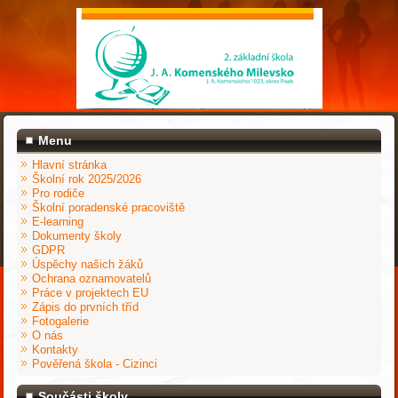
Menu
Hlavní stránka
Školní rok 2025/2026
Pro rodiče
Školní poradenské pracoviště
E-learning
Dokumenty školy
GDPR
Úspěchy našich žáků
Ochrana oznamovatelů
Práce v projektech EU
Zápis do prvních tříd
Fotogalerie
O nás
Kontakty
Pověřená škola - Cizinci
Součásti školy