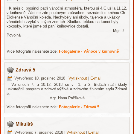
K měsíci prosinci patří vánoční atmosféra, kterou si 4.C užila 11.12.
v knihovně. Žáci se zde poutavým způsobem seznámili s knihou Ch.
Dickense Vánoční koleda. Nechyběly ani úkoly, tajenka a ukázky
vánočních zvyků v jiných zemích. Sladkou tečkou na konci byly
kokosky, které jsme od paní knihovnice dostali.
Mgr. J.
Povolná
Více fotografií naleznete zde:
Fotogalerie - Vánoce v knihovně
Zdravá 5
Vytvořeno: 10. prosinec 2018
|
Vytisknout
|
E-mail
Ve dnech 7. a 10.12. 2018 se v 1. a 2. třídách naší školy
uskutečnil program o zdravé výživě a zdravém životním stylu Zdravá
5.
Mgr. Hana Prášková
Více fotografií naleznete zde:
Fotogalerie - Zdravá 5
Mikuláš
Vytvořeno: 7. prosinec 2018
|
Vytisknout
|
E-mail