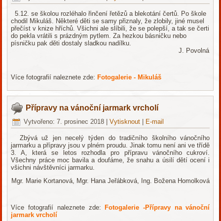
5.12. se školou rozléhalo řinčení řetězů a blekotání čertů. Po škole
chodil Mikuláš. Některé děti se samy přiznaly, že zlobily, jiné musel
přečíst v knize hříchů. Všichni ale slíbili, že se polepší, a tak se čerti
do pekla vrátili s prázdným pytlem. Za hezkou básničku nebo
písničku pak děti dostaly sladkou nadílku.
J. Povolná
Více fotografií naleznete zde:
Fotogalerie - Mikuláš
Přípravy na vánoční jarmark vrcholí
Vytvořeno: 7. prosinec 2018
|
Vytisknout
|
E-mail
Zbývá už jen necelý týden do tradičního školního vánočního
jarmarku a přípravy jsou v plném proudu. Jinak tomu není ani ve třídě
3. A, která se letos rozhodla pro přípravu vánočního cukroví.
Všechny práce moc bavila a doufáme, že snahu a úsilí dětí ocení i
všichni návštěvníci jarmarku.
Mgr. Marie Kortanová, Mgr. Hana Jeřábková, Ing. Božena Homolková
Více fotografií naleznete zde:
Fotogalerie -Přípravy na vánoční
jarmark vrcholí