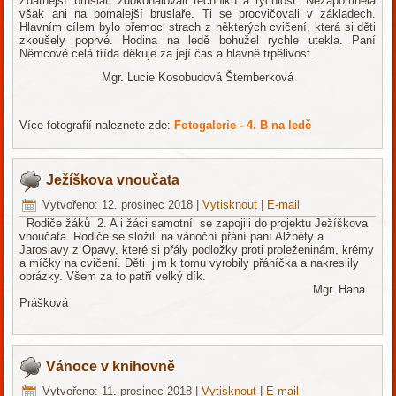
Zdatnější bruslaři zdokonalovali techniku a rychlost. Nezapomněla
však ani na pomalejší bruslaře. Ti se procvičovali v základech.
Hlavním cílem bylo přemoci strach z některých cvičení, která si děti
zkoušely poprvé. Hodina na ledě bohužel rychle utekla. Paní
Němcové celá třída děkuje za její čas a hlavně trpělivost.
Mgr. Lucie Kosobudová Štemberková
Více fotografií naleznete zde:
Fotogalerie - 4. B na ledě
Ježíškova vnoučata
Vytvořeno: 12. prosinec 2018
|
Vytisknout
|
E-mail
Rodiče žáků 2. A i žáci samotní se zapojili do projektu Ježíškova
vnoučata. Rodiče se složili na vánoční přání paní Alžběty a
Jaroslavy z Opavy, které si přály podložky proti proleženinám, krémy
a míčky na cvičení. Děti jim k tomu vyrobily přáníčka a nakreslily
obrázky. Všem za to patří velký dík.
Mgr. Hana
Prášková
Vánoce v knihovně
Vytvořeno: 11. prosinec 2018
|
Vytisknout
|
E-mail