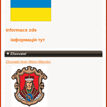
i
nformace zde
інформація тут
Zřizovatel
Zřizovatel školy Město Milevsko