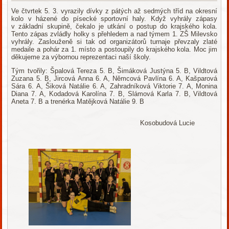
Ve čtvrtek 5. 3. vyrazily dívky z pátých až sedmých tříd na okresní
kolo v házené do písecké sportovní haly. Když vyhrály zápasy
v základní skupině, čekalo je utkání o postup do krajského kola.
Tento zápas zvládly holky s přehledem a nad týmem 1. ZŠ Milevsko
vyhrály. Zaslouženě si tak od organizátorů turnaje převzaly zlaté
medaile a pohár za 1. místo a postoupily do krajského kola. Moc jim
děkujeme za výbornou reprezentaci naší školy.
Tým tvořily: Špalová Tereza 5. B, Šimáková Justýna 5. B, Vildtová
Zuzana 5. B, Jircová Anna 6. A, Němcová Pavlína 6. A, Kašparová
Sára 6. A, Šiková Natálie 6. A, Zahradníková Viktorie 7. A, Monina
Diana 7. A, Kodadová Karolína 7. B, Slámová Karla 7. B, Vildtová
Aneta 7. B a trenérka Matějková Natálie 9. B
Kosobudová Lucie