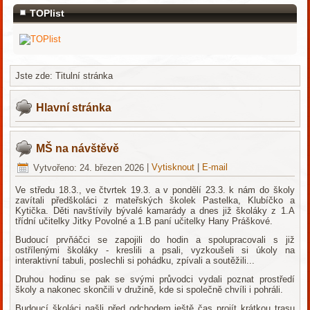
TOPlist
Jste zde:
Titulní stránka
Hlavní stránka
MŠ na návštěvě
Vytvořeno: 24. březen 2026
|
Vytisknout
|
E-mail
Ve středu 18.3., ve čtvrtek 19.3. a v pondělí 23.3. k nám do školy
zavítali předškoláci z mateřských školek Pastelka, Klubíčko a
Kytička. Děti navštívily bývalé kamarády a dnes již školáky z 1.A
třídní učitelky Jitky Povolné a 1.B paní učitelky Hany Práškové.
Budoucí prvňáčci se zapojili do hodin a spolupracovali s již
ostřílenými školáky - kreslili a psali, vyzkoušeli si úkoly na
interaktivní tabuli, poslechli si pohádku, zpívali a soutěžili...
Druhou hodinu se pak se svými průvodci vydali poznat prostředí
školy a nakonec skončili v družině, kde si společně chvíli i pohráli.
Budoucí školáci našli před odchodem ještě čas projít krátkou trasu