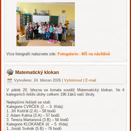
Více fotografií naleznete zde:
Fotogalerie - MŠ na návštěvě
Matematický klokan
Vytvořeno: 24. březen 2026
|
Vytisknout
|
E-mail
V pátek 20. března se konala soutěž Matematický klokan. Ve 4
kategoriích řešilo úlohy celkem 196 žáků naší školy.
Nejlepšími řešiteli se stali:
Kategorie CVRČEK (2. – 3. třída):
1. Jiří Košťál (2.A) – 58 bodů
2. Adam Kalina (3.A) – 57 bodů
3. Tereza Martanová (3.B) – 56 bodů
Kategorie KLOKÁNEK (4. – 5. třída):
1. Jonáš Svěrák (5.B) – 76 bodů