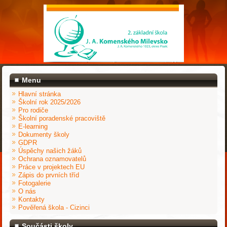
Menu
Hlavní stránka
Školní rok 2025/2026
Pro rodiče
Školní poradenské pracoviště
E-learning
Dokumenty školy
GDPR
Úspěchy našich žáků
Ochrana oznamovatelů
Práce v projektech EU
Zápis do prvních tříd
Fotogalerie
O nás
Kontakty
Pověřená škola - Cizinci
Součásti školy