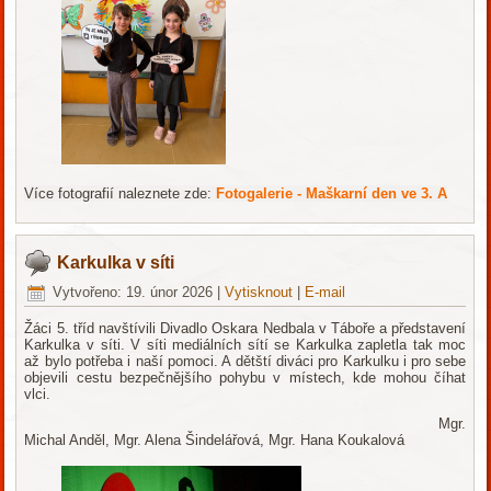
Více fotografií naleznete zde:
Fotogalerie - Maškarní den ve 3. A
Karkulka v síti
Vytvořeno: 19. únor 2026
|
Vytisknout
|
E-mail
Žáci 5. tříd navštívili Divadlo Oskara Nedbala v Táboře a představení
Karkulka v síti. V síti mediálních sítí se Karkulka zapletla tak moc
až bylo potřeba i naší pomoci. A dětští diváci pro Karkulku i pro sebe
objevili cestu bezpečnějšího pohybu v místech, kde mohou číhat
vlci.
Mgr.
Michal Anděl, Mgr. Alena Šindelářová, Mgr. Hana Koukalová